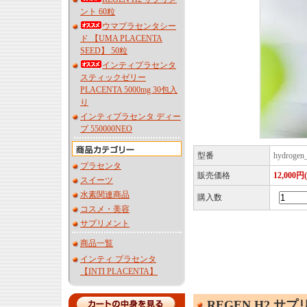
ント 60粒
ウマプラセンタシー
ド 【UMA PLACENTA
SEED】 50粒
インティプラセンタ
スティックゼリー
PLACENTA 5000mg 30包入
り
インティプラセンタ ディー
プ 550000NEO
型番
hydrogen
プラセンタ
販売価格
12,000円
スイーツ
水素関連商品
購入数
コスメ・美容
サプリメント
商品一覧
インティ プラセンタ
【INTI PLACENTA】
REGEN H2 サ