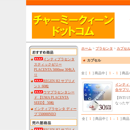
ホーム
>
プラセンタ
>
カプセ
インティプラセンタ
カプセル
スティックゼリー
PLACENTA 5000mg 30包入
全 [
1
] 商品中 [
1
-
1
] 商
り
REGEN H2 サプリメ
インティ
ント 60粒
合サプリ
ウマプラセンタシー
ド 【UMA PLACENTA
【INTI
SEED】 50粒
なったサ
インティプラセンタ ディー
プ 550000NEO
全 [
1
] 商品中 [
1
-
1
] 商
REGEN H2 サプリメ